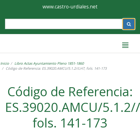
Ayuntamiento
Formulario
www.castro-urdiales.net
de
Label
Castro-
Urdiales
Inicio
Libro Actas Ayuntamiento Pleno 1851-1860
Código de Referencia: ES.39020.AMCU/5.1.2//LH7, fols. 141-173
Label
Código de Referencia:
ES.39020.AMCU/5.1.2/
fols. 141-173