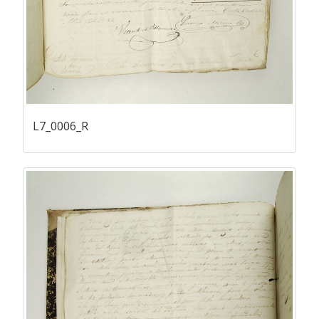
L7_0006_R