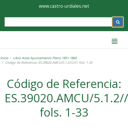
Ayuntamiento
Formulario
www.castro-urdiales.net
de
Label
Castro-
Urdiales
Inicio
Libro Actas Ayuntamiento Pleno 1851-1860
Código de Referencia: ES.39020.AMCU/5.1.2//LH7, fols. 1-33
Label
Código de Referencia:
ES.39020.AMCU/5.1.2/
fols. 1-33