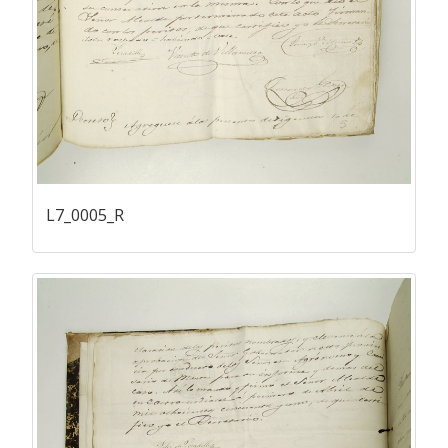
L7_0005_R