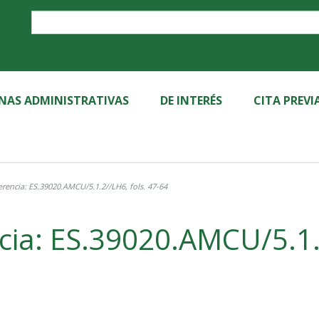
Label
INAS ADMINISTRATIVAS
DE INTERÉS
CITA PREVI
rencia: ES.39020.AMCU/5.1.2//LH6, fols. 47-64
cia: ES.39020.AMCU/5.1.2