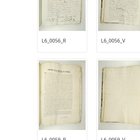
L6_0056_R
L6_0056_V
L6_0059_R
L6_0059_V