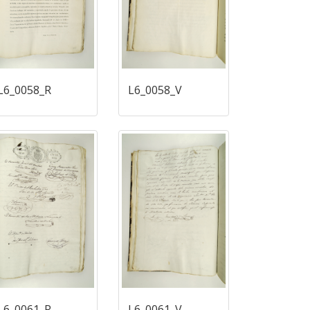
L6_0058_R
L6_0058_V
L6_0061_R
L6_0061_V