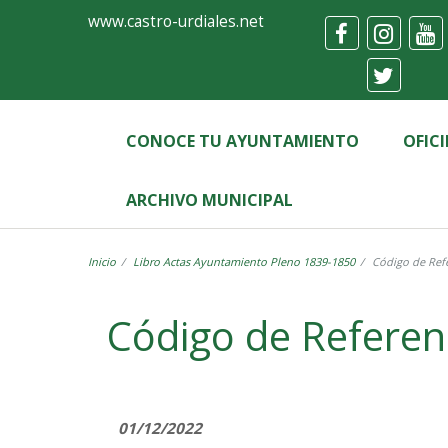
Ayuntamiento
Formulario
www.castro-urdiales.net
de
Castro-
Urdiales
CONOCE TU AYUNTAMIENTO
OFIC
ARCHIVO MUNICIPAL
Inicio
Libro Actas Ayuntamiento Pleno 1839-1850
Código de Refe
Label
Código de Referen
01/12/2022