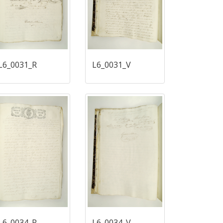
L6_0031_R
L6_0031_V
L6_0034_R
L6_0034_V