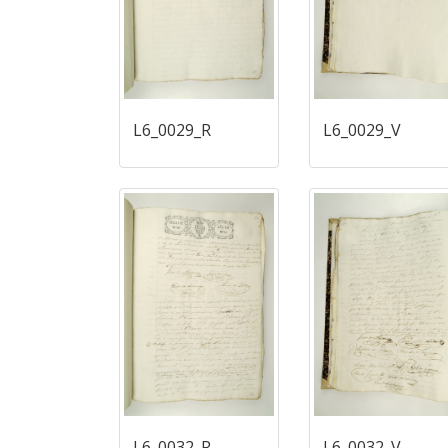
L6_0029_R
L6_0029_V
L6_0032_R
L6_0032_V