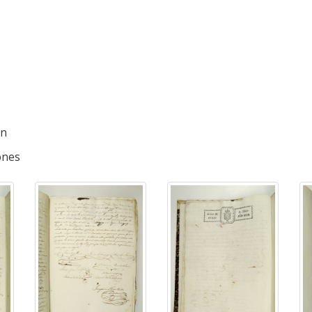
ón
iones