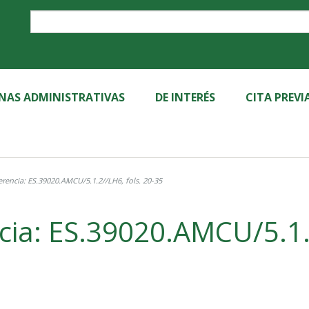
Label
INAS ADMINISTRATIVAS
DE INTERÉS
CITA PREVI
rencia: ES.39020.AMCU/5.1.2//LH6, fols. 20-35
cia: ES.39020.AMCU/5.1.2