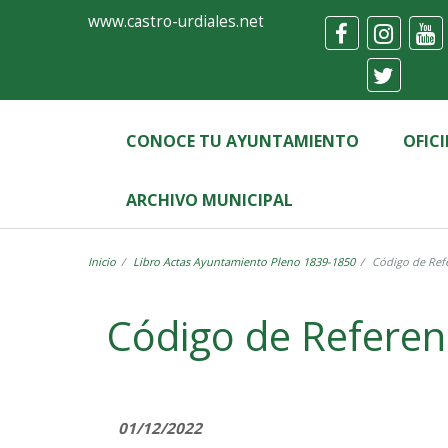
Ayuntamiento
Formulario
www.castro-urdiales.net
de
Castro-
Urdiales
CONOCE TU AYUNTAMIENTO
OFIC
ARCHIVO MUNICIPAL
Inicio
Libro Actas Ayuntamiento Pleno 1839-1850
Código de Refe
Label
Código de Referen
01/12/2022