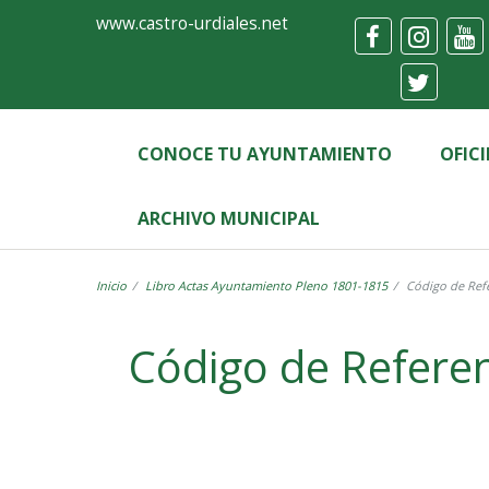
Ayuntamiento
Formulario
www.castro-urdiales.net
de
Castro-
Urdiales
CONOCE TU AYUNTAMIENTO
OFIC
ARCHIVO MUNICIPAL
Inicio
Libro Actas Ayuntamiento Pleno 1801-1815
Código de Refe
Label
Código de Referen