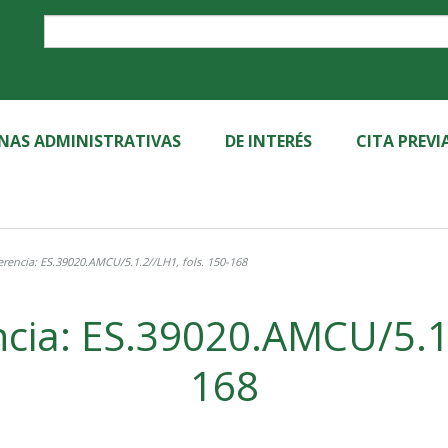
Label
INAS ADMINISTRATIVAS
DE INTERÉS
CITA PREVI
rencia: ES.39020.AMCU/5.1.2//LH1, fols. 150-168
cia: ES.39020.AMCU/5.1.
168