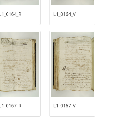
L1_0164_R
L1_0164_V
L1_0167_R
L1_0167_V