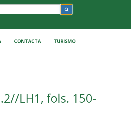
A
CONTACTA
TURISMO
2//LH1, fols. 150-