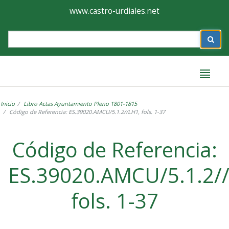
Ayuntamiento
Formulario
www.castro-urdiales.net
de
Label
Castro-
Urdiales
Inicio
Libro Actas Ayuntamiento Pleno 1801-1815
Código de Referencia: ES.39020.AMCU/5.1.2//LH1, fols. 1-37
Label
Código de Referencia:
ES.39020.AMCU/5.1.2/
fols. 1-37