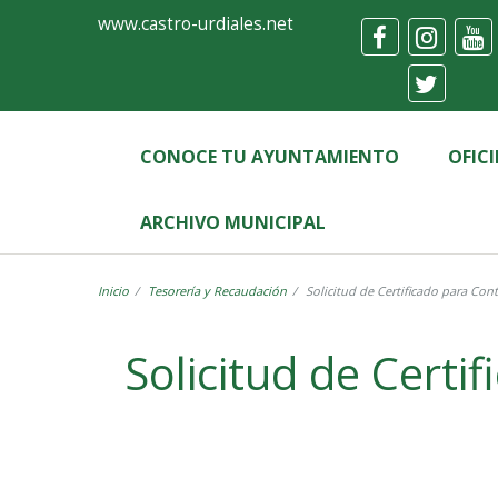
Ayuntamiento
Formulario
www.castro-urdiales.net
de
Castro-
Urdiales
CONOCE TU AYUNTAMIENTO
OFIC
ARCHIVO MUNICIPAL
Inicio
Tesorería y Recaudación
Solicitud de Certificado para Con
Label
Solicitud de Certi