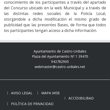
conocimiento de los participantes a través del apartado
del Concurso ubicado en la web Municipal y a través de
las distintas redes sociales de la Policía Local,
otorgándole a dicha modificación el mismo grado de
publicidad que las presentes Bases, de forma que todos
los participantes tengan acceso a dicha información.
Ayuntamiento de Castro-Urdiales
Plaza del Ayuntamiento Nº 1 39470
942782900
webmaster@castro-urdiales.net
AVISO LEGAL
MAPA WEB
ACCESIBILIBAD
POLÍTICA DE PRIVACIDAD