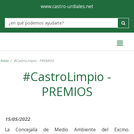
Ayuntamiento
Formulario
www.castro-urdiales.net
de
Label
Castro-
Urdiales
Inicio
#CastroLimpio - PREMIOS
#CastroLimpio -
PREMIOS
15/05/2022
La Concejalía de Medio Ambiente del Excmo.