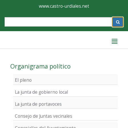
Ayuntamiento
Formulario
www.castro-urdiales.net
de
Label
Castro-
Urdiales
Label
Organigrama político
El pleno
La junta de gobierno local
La junta de portavoces
Consejo de Juntas vecinales