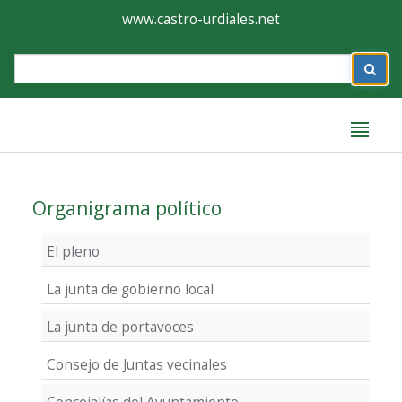
Ayuntamiento
Formulario
www.castro-urdiales.net
de
Label
Castro-
Urdiales
Label
Organigrama político
El pleno
La junta de gobierno local
La junta de portavoces
Consejo de Juntas vecinales