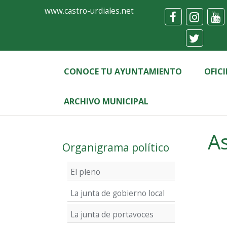
Ayuntamiento
Formulario
www.castro-urdiales.net
de
Castro-
Urdiales
CONOCE TU AYUNTAMIENTO
OFIC
ARCHIVO MUNICIPAL
Label
A
Organigrama político
El pleno
La junta de gobierno local
La junta de portavoces