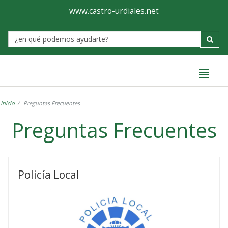
Ayuntamiento
Formulario
www.castro-urdiales.net
de
Label
Castro-
Urdiales
Inicio
Preguntas Frecuentes
Preguntas Frecuentes
Preguntas
Frecuentes
Policía Local