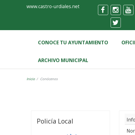
Ayuntamiento
Formulario
www.castro-urdiales.net
de
Castro-
Urdiales
CONOCE TU AYUNTAMIENTO
OFIC
ARCHIVO MUNICIPAL
Inicio
Conócenos
Conócenos
Inf
Policía Local
Nor