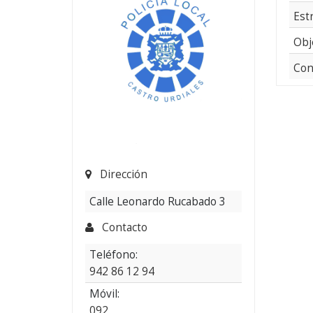
Est
Obj
Con
Dirección
Calle Leonardo Rucabado 3
Contacto
Teléfono:
942 86 12 94
Móvil:
092