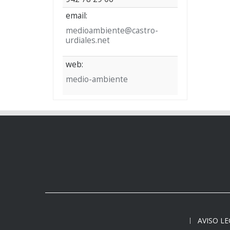
email:
medioambiente@castro-
urdiales.net
web:
medio-ambiente
AVISO L