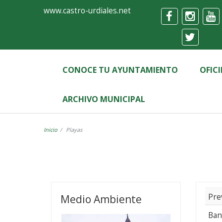
Ayuntamiento
Formulario
www.castro-urdiales.net
de
Castro-
Urdiales
CONOCE TU AYUNTAMIENTO
OFIC
ARCHIVO MUNICIPAL
Inicio
Playas
Playas
Pre
Medio Ambiente
Ban