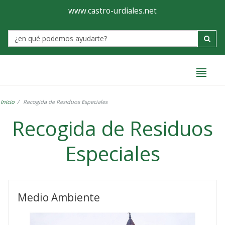
Ayuntamiento
Formulario
www.castro-urdiales.net
de
Label
Castro-
Urdiales
Inicio
Recogida de Residuos Especiales
Recogida de Residuos
Especiales
Recogida
de
Medio Ambiente
Residuos
Especiales