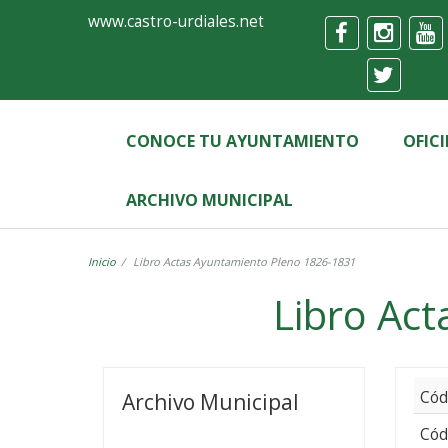
Ayuntamiento
Formulario
www.castro-urdiales.net
de
Castro-
Urdiales
CONOCE TU AYUNTAMIENTO
OFIC
ARCHIVO MUNICIPAL
Inicio
Libro Actas Ayuntamiento Pleno 1826-1831
Libro Ac
Libro
Actas
Cód
Archivo Municipal
Ayuntamiento
Cód
Pleno