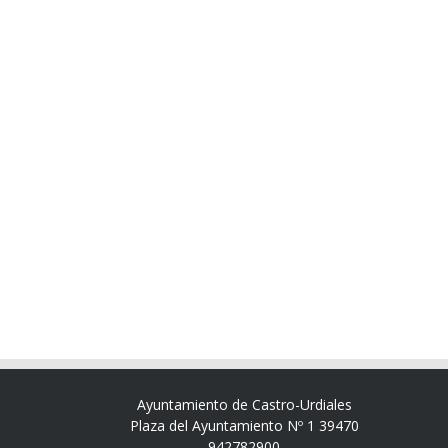
Ayuntamiento de Castro-Urdiales
Plaza del Ayuntamiento Nº 1 39470
942782900