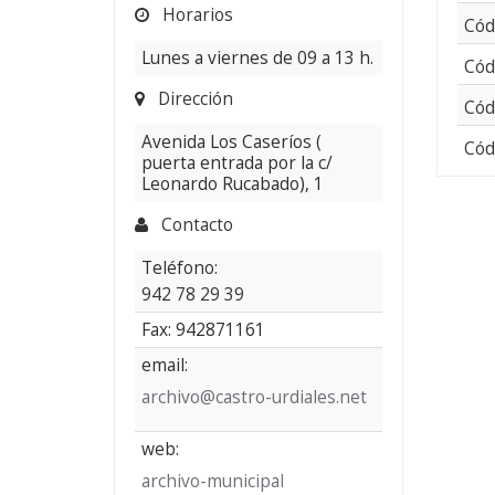
Horarios
1826-
Cód
1831
Lunes a viernes de 09 a 13 h.
Cód
Dirección
Cód
Avenida Los Caseríos (
Cód
puerta entrada por la c/
Leonardo Rucabado), 1
Contacto
Teléfono:
942 78 29 39
Fax: 942871161
email:
archivo@castro-urdiales.net
web:
archivo-municipal