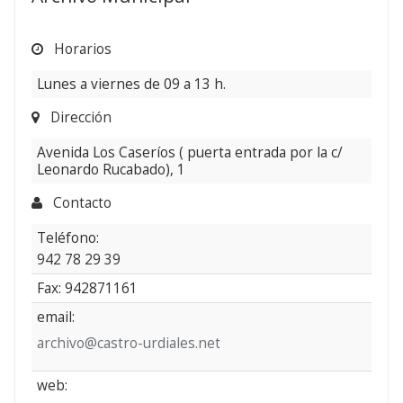
Ayuntamiento
Pleno
Horarios
1822-
1826
Lunes a viernes de 09 a 13 h.
Dirección
Avenida Los Caseríos ( puerta entrada por la c/
Leonardo Rucabado), 1
Contacto
Teléfono:
942 78 29 39
Fax: 942871161
email:
archivo@castro-urdiales.net
web: