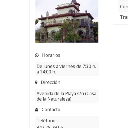
población
Con
de
Tra
fauna
Horarios
De lunes a viernes de 7:30 h.
a 14:00 h.
Dirección
Avenida de la Playa s/n (Casa
de la Naturaleza)
Contacto
Teléfono:
942 78 29 06