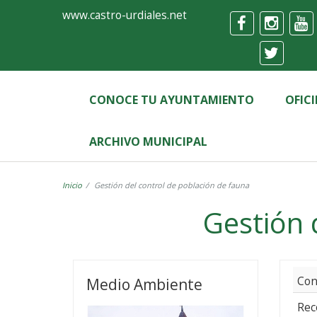
Ayuntamiento
Formulario
www.castro-urdiales.net
de
Castro-
Urdiales
CONOCE TU AYUNTAMIENTO
OFIC
ARCHIVO MUNICIPAL
Inicio
Gestión del control de población de fauna
Gestión 
Gestión
del
Con
Medio Ambiente
control
Rec
de