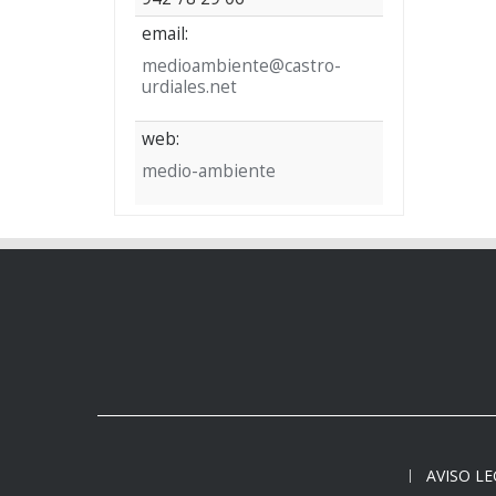
email:
medioambiente@castro-
urdiales.net
web:
medio-ambiente
AVISO L