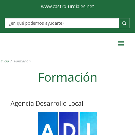
Ayuntamiento
Formulario
www.castro-urdiales.net
de
Label
Castro-
Urdiales
Inicio
Formación
Formación
Formación
Agencia Desarrollo Local