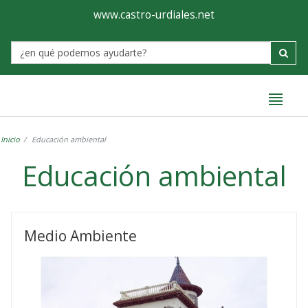
Ayuntamiento
Formulario
www.castro-urdiales.net
de
Label
Castro-
Urdiales
Inicio
Educación ambiental
Educación ambiental
Educación
ambiental
Medio Ambiente