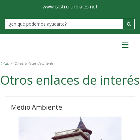
Ayuntamiento
Formulario
www.castro-urdiales.net
de
Label
Castro-
Urdiales
Inicio
Otros enlaces de interés
Otros enlaces de interés
Otros
enlaces
Medio Ambiente
de
interés