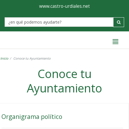
Ayuntamiento
Formulario
www.castro-urdiales.net
de
Label
Castro-
Urdiales
Inicio
Conoce tu Ayuntamiento
Conoce tu
Ayuntamiento
Organigrama político