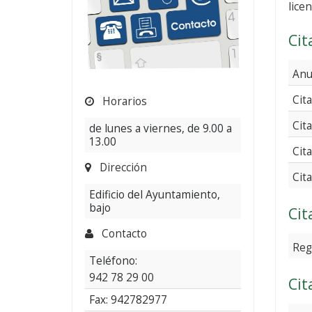
lice
Cit
Anu
Cit
Horarios
de lunes a viernes, de 9.00 a
13.00
Cit
Dirección
Cit
Edificio del Ayuntamiento,
bajo
Cit
Contacto
Reg
Teléfono:
942 78 29 00
Cit
Fax: 942782977