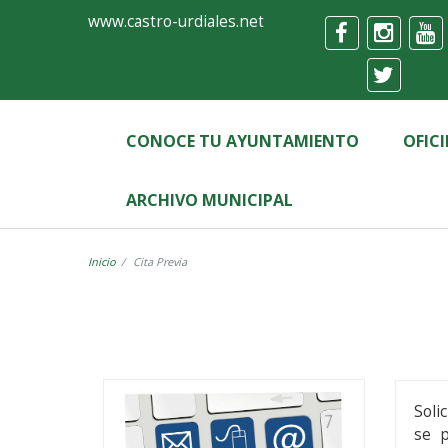
Ayuntamiento
Formulario
www.castro-urdiales.net
de
Castro-
Urdiales
CONOCE TU AYUNTAMIENTO
OFIC
ARCHIVO MUNICIPAL
Inicio
Cita Previa
Solic
se p