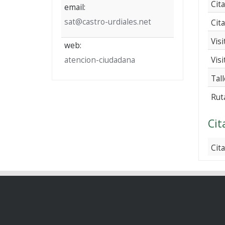
Cit
email:
sat@castro-urdiales.net
Cit
Vis
web:
atencion-ciudadana
Visi
Tal
Rut
Cit
Cita