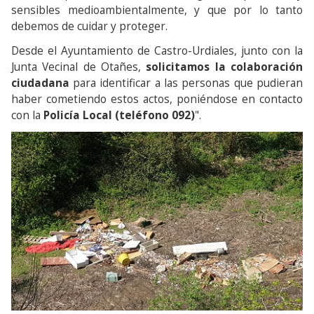
sensibles medioambientalmente, y que por lo tanto
debemos de cuidar y proteger.
Desde el Ayuntamiento de Castro-Urdiales, junto con la
Junta Vecinal de Otañes,
solicitamos la colaboración
ciudadana
para identificar a las personas que pudieran
haber cometiendo estos actos, poniéndose en contacto
con la
Policía Local (teléfono 092)
".