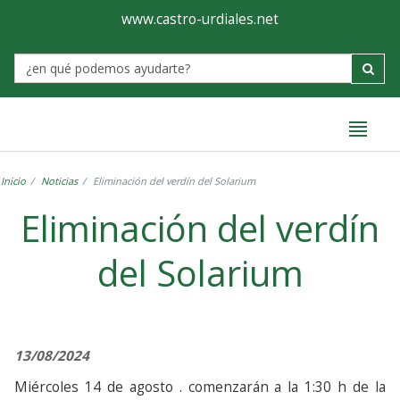
Ayuntamiento
Formulario
www.castro-urdiales.net
de
Label
Castro-
Urdiales
Inicio
Noticias
Eliminación del verdín del Solarium
Eliminación del verdín
del Solarium
13/08/2024
Miércoles 14 de agosto . comenzarán a la 1:30 h de la