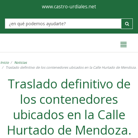
Ayuntamiento
Formulario
www.castro-urdiales.net
de
Label
Castro-
Urdiales
Inicio
Noticias
Traslado definitivo de los contenedores ubicados en la Calle Hurtado de Mendoza.
Traslado definitivo de
los contenedores
ubicados en la Calle
Hurtado de Mendoza.