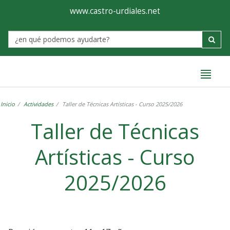
Ayuntamiento
Formulario
www.castro-urdiales.net
de
Label
Castro-
Urdiales
Inicio
Actividades
Taller de Técnicas Artísticas - Curso 2025/2026
Taller de Técnicas
Artísticas - Curso
2025/2026