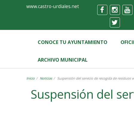
Ayuntamiento
Formulario
www.castro-urdiales.net
de
Castro-
Urdiales
CONOCE TU AYUNTAMIENTO
OFIC
ARCHIVO MUNICIPAL
Inicio
Noticias
Suspensión del servicio de recogida de residuos 
Suspensión del ser