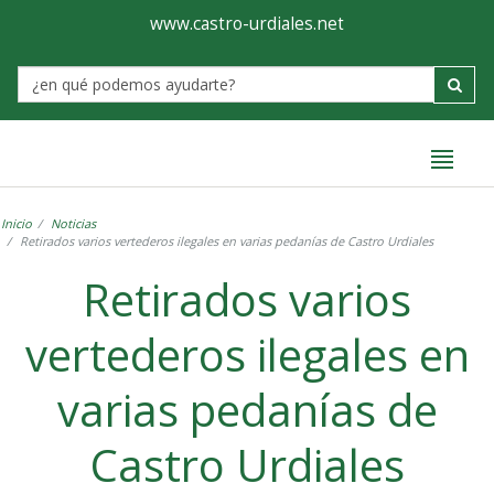
Ayuntamiento
Formulario
www.castro-urdiales.net
de
Label
Castro-
Urdiales
Inicio
Noticias
Retirados varios vertederos ilegales en varias pedanías de Castro Urdiales
Retirados varios
vertederos ilegales en
varias pedanías de
Castro Urdiales