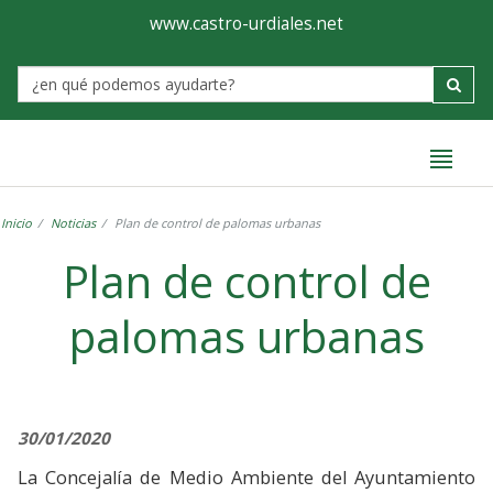
Ayuntamiento
Formulario
www.castro-urdiales.net
de
Label
Castro-
Urdiales
Inicio
Noticias
Plan de control de palomas urbanas
Plan de control de
palomas urbanas
30/01/2020
La Concejalía de Medio Ambiente del Ayuntamiento