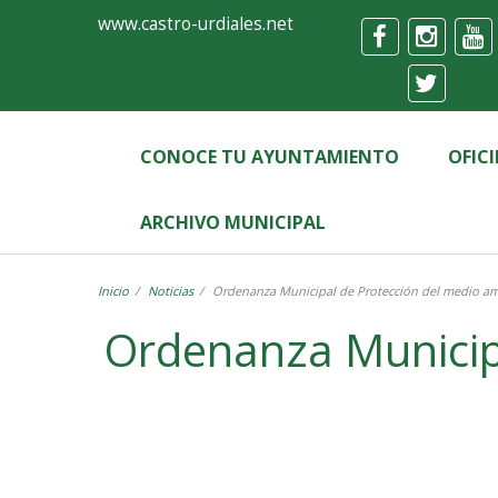
Ayuntamiento
Formulario
www.castro-urdiales.net
de
Castro-
Urdiales
CONOCE TU AYUNTAMIENTO
OFIC
ARCHIVO MUNICIPAL
Inicio
Noticias
Ordenanza Municipal de Protección del medio amb
Ordenanza Municipa