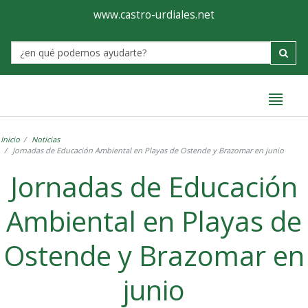
Ayuntamiento
Formulario
www.castro-urdiales.net
de
Label
Castro-
Urdiales
Inicio
Noticias
Jornadas de Educación Ambiental en Playas de Ostende y Brazomar en junio
Jornadas de Educación
Ambiental en Playas de
Ostende y Brazomar en
junio