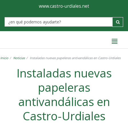
Ayuntamiento
Formulario
www.castro-urdiales.net
de
Label
Castro-
Urdiales
Inicio
Noticias
Instaladas nuevas papeleras antivandálicas en Castro-Urdiales
Instaladas nuevas
papeleras
antivandálicas en
Castro-Urdiales