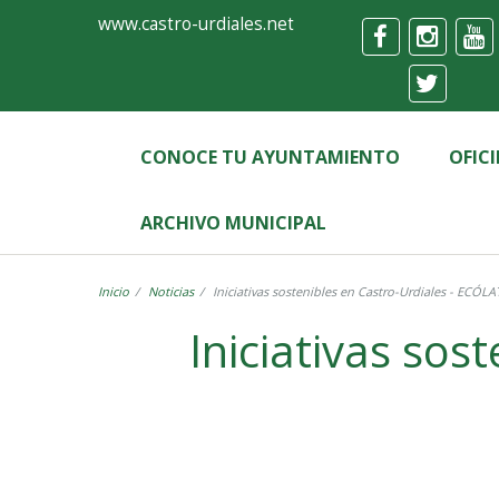
Ayuntamiento
Formulario
www.castro-urdiales.net
de
Castro-
Urdiales
CONOCE TU AYUNTAMIENTO
OFIC
ARCHIVO MUNICIPAL
Inicio
Noticias
Iniciativas sostenible
Iniciativas sosteni