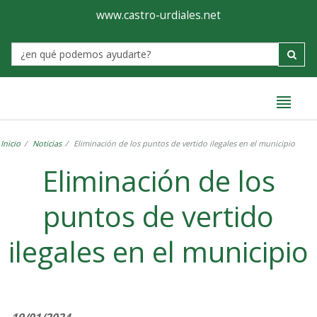
Ayuntamiento
Formulario
www.castro-urdiales.net
de
Label
Castro-
Urdiales
Inicio
Noticias
Eliminación de los puntos de vertido ilegales en el municipio
Eliminación de los
puntos de vertido
ilegales en el municipio