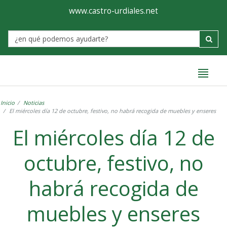
Ayuntamiento
Formulario
www.castro-urdiales.net
de
Label
Castro-
Urdiales
Inicio
Noticias
El miércoles día 12 de octubre, festivo, no habrá recogida de muebles y enseres
El miércoles día 12 de
octubre, festivo, no
habrá recogida de
muebles y enseres