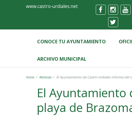
Ayuntamiento
Formulario
www.castro-urdiales.net
de
Castro-
Urdiales
CONOCE TU AYUNTAMIENTO
OFIC
ARCHIVO MUNICIPAL
Inicio
Noticias
El Ayuntamiento d
playa de Brazomar m