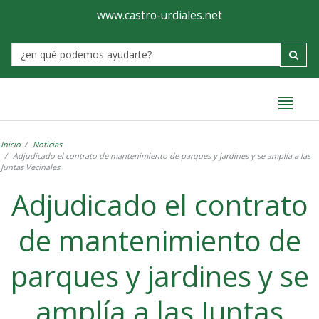
Ayuntamiento
Formulario
www.castro-urdiales.net
de
Label
Castro-
Urdiales
Inicio
Noticias
Adjudicado el contrato de mantenimiento de parques y jardines y se amplía a las
Juntas Vecinales
Adjudicado el contrato
de mantenimiento de
parques y jardines y se
amplía a las Juntas