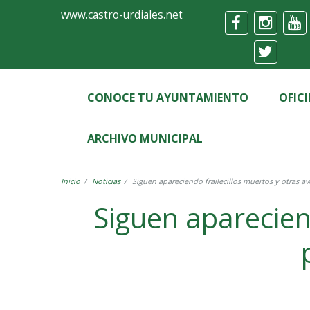
Ayuntamiento
Formulario
www.castro-urdiales.net
de
Castro-
Urdiales
CONOCE TU AYUNTAMIENTO
OFIC
ARCHIVO MUNICIPAL
Inicio
Noticias
Siguen apareciendo frailecillos muertos y otras av
Siguen apareciend