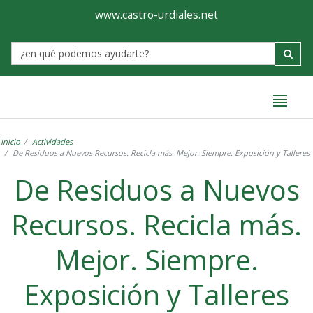
Ayuntamiento
Formulario
www.castro-urdiales.net
de
Label
Castro-
Urdiales
Inicio
Actividades
De Residuos a Nuevos Recursos. Recicla más. Mejor. Siempre. Exposición y Talleres
De Residuos a Nuevos
Recursos. Recicla más.
Mejor. Siempre.
Exposición y Talleres