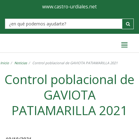
Ayuntamiento
Formulario
www.castro-urdiales.net
de
Label
Castro-
Urdiales
Inicio
Noticias
Control poblacional de GAVIOTA PATIAMARILLA 2021
Control poblacional de
GAVIOTA
PATIAMARILLA 2021