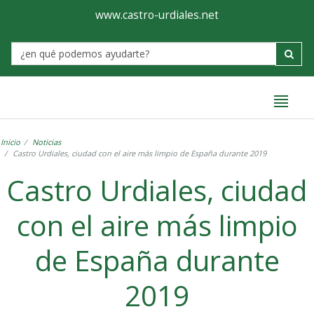
Ayuntamiento
Formulario
www.castro-urdiales.net
de
Label
Castro-
Urdiales
Inicio
Noticias
Castro Urdiales, ciudad con el aire más limpio de España durante 2019
Castro Urdiales, ciudad
con el aire más limpio
de España durante
2019