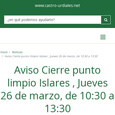
Ayuntamiento
Formulario
www.castro-urdiales.net
de
Label
Castro-
Urdiales
Inicio
Noticias
Aviso Cierre punto limpio Islares , Jueves 26 de marzo, de 10:30 a 13:30
Aviso Cierre punto
limpio Islares , Jueves
26 de marzo, de 10:30 a
13:30