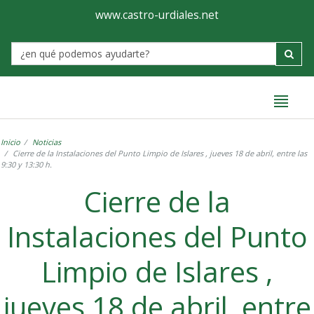
Ayuntamiento
Formulario
www.castro-urdiales.net
de
Label
Castro-
Urdiales
Inicio
Noticias
Cierre de la Instalaciones del Punto Limpio de Islares , jueves 18 de abril, entre las
9:30 y 13:30 h.
Cierre de la
Instalaciones del Punto
Limpio de Islares ,
jueves 18 de abril, entre