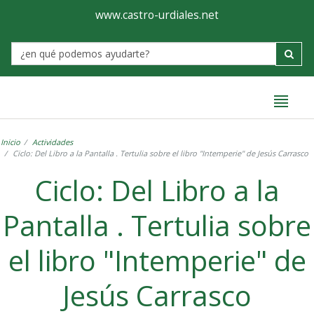
Ayuntamiento
Formulario
www.castro-urdiales.net
de
Label
Castro-
Urdiales
Inicio
Actividades
Ciclo: Del Libro a la Pantalla . Tertulia sobre el libro "Intemperie" de Jesús Carrasco
Ciclo: Del Libro a la
Pantalla . Tertulia sobre
el libro "Intemperie" de
Jesús Carrasco