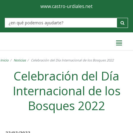
Ayuntamiento
Formulario
www.castro-urdiales.net
de
Label
Castro-
Urdiales
Inicio
Noticias
Celebración del Día Internacional de los Bosques 2022
Celebración del Día
Internacional de los
Bosques 2022