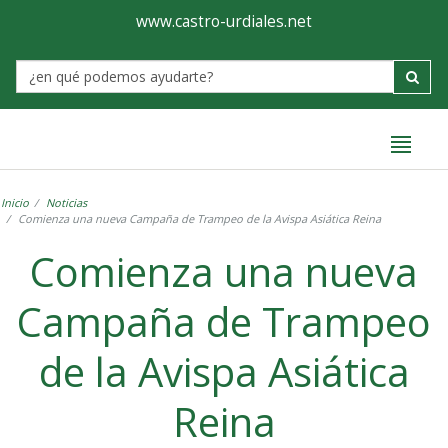
Ayuntamiento
Formulario
www.castro-urdiales.net
de
Label
Castro-
Urdiales
Inicio
Noticias
Comienza una nueva Campaña de Trampeo de la Avispa Asiática Reina
Comienza una nueva
Campaña de Trampeo
de la Avispa Asiática
Reina