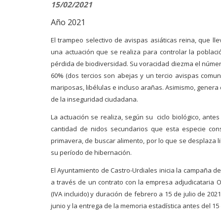
15/02/2021
Año 2021
El trampeo selectivo de avispas asiáticas reina, que l
una actuación que se realiza para controlar la poblac
pérdida de biodiversidad. Su voracidad diezma el númer
60% (dos tercios son abejas y un tercio avispas comun
mariposas, libélulas e incluso arañas. Asimismo, genera 
de la inseguridad ciudadana.
La actuación se realiza, según su ciclo biológico, antes
cantidad de nidos secundarios que esta especie cons
primavera, de buscar alimento, por lo que se desplaza
su período de hibernación.
El Ayuntamiento de Castro-Urdiales inicia la campaña de
a través de un contrato con la empresa adjudicataria O
(IVA incluido) y duración de febrero a 15 de julio de 2
junio y la entrega de la memoria estadística antes del 15 d