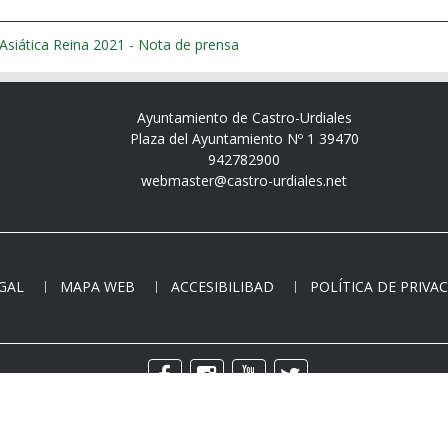
siática Reina 2021 - Nota de prensa
Ayuntamiento de Castro-Urdiales
Plaza del Ayuntamiento Nº 1 39470
942782900
webmaster@castro-urdiales.net
EGAL
MAPA WEB
ACCESIBILIBAD
POLÍTICA DE PRIVA
Copyright © - Todos los derechos reservados.