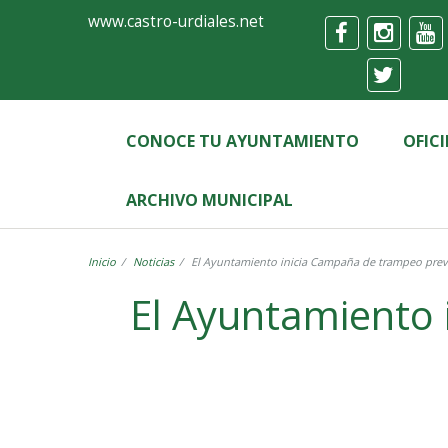
Ayuntamiento
Formulario
www.castro-urdiales.net
de
Castro-
Urdiales
CONOCE TU AYUNTAMIENTO
OFIC
ARCHIVO MUNICIPAL
Inicio
Noticias
El Ayuntamiento inicia Campaña de trampeo preve
El Ayuntamiento 