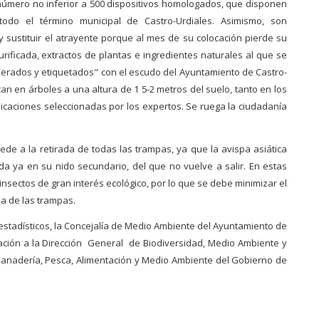
n número no inferior a 500 dispositivos homologados, que disponen
todo el término municipal de Castro-Urdiales. Asimismo, son
y sustituir el atrayente porque al mes de su colocación pierde su
urificada, extractos de plantas e ingredientes naturales al que se
merados y etiquetados" con el escudo del Ayuntamiento de Castro-
an en árboles a una altura de 1 5-2 metros del suelo, tanto en los
icaciones seleccionadas por los expertos. Se ruega la ciudadanía
de a la retirada de todas las trampas, ya que la avispa asiática
da ya en su nido secundario, del que no vuelve a salir. En estas
sectos de gran interés ecológico, por lo que se debe minimizar el
ia de las trampas.
 estadísticos, la Concejalía de Medio Ambiente del Ayuntamiento de
uación a la Dirección General de Biodiversidad, Medio Ambiente y
 Ganadería, Pesca, Alimentación y Medio Ambiente del Gobierno de