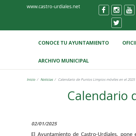
Ayuntamiento
Formulario
www.castro-urdiales.net
de
Castro-
Urdiales
CONOCE TU AYUNTAMIENTO
OFIC
ARCHIVO MUNICIPAL
Inicio
Noticias
Calendario de Puntos Limpios móviles en el 2025
Calendario 
02/01/2025
El Ayuntamiento de Castro-Urdiales, pone 