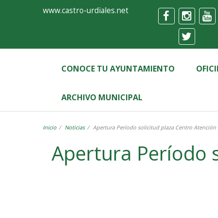
Ayuntamiento
Formulario
www.castro-urdiales.net
de
Castro-
Urdiales
CONOCE TU AYUNTAMIENTO
OFIC
ARCHIVO MUNICIPAL
Inicio
Noticias
Apertura Período solicitud plaza Centro Atención a
Apertura Período s